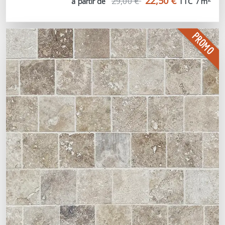
22,50 €
29,00 €
à partir de
TTC  / m
PROMO