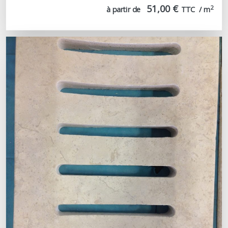
51,00 €
2
à partir de
TTC  / m