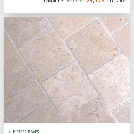
29,50 €
41,00 €
à partir de
TTC  / m
PIERRES
PAVES