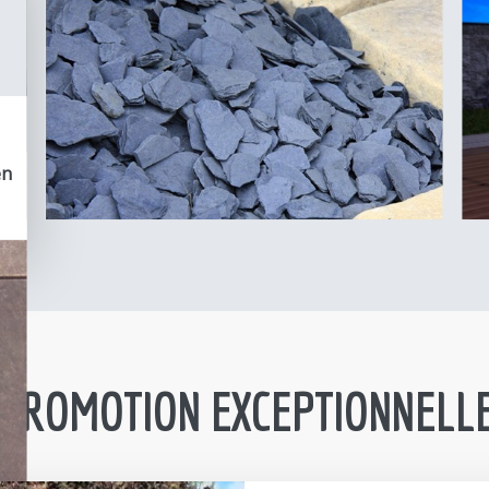
PROMOTION EXCEPTIONNELL
Pierre naturelle t
Grand destockage de pierre
intérieur et extérieur.
Dalle carrelage en vraie pier
rustique pour les sols et l