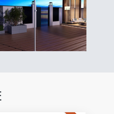
E
PROMO
ravertin
 naturelle sur le travertin import pour
re naturelle, finition vieillie. Choix
es murs.