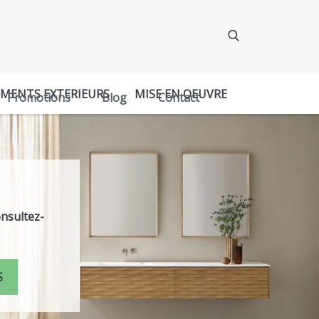
EMENTS EXTERIEURS
MISE EN OEUVRE
Promotions
Blog
Contact
onsultez-
S