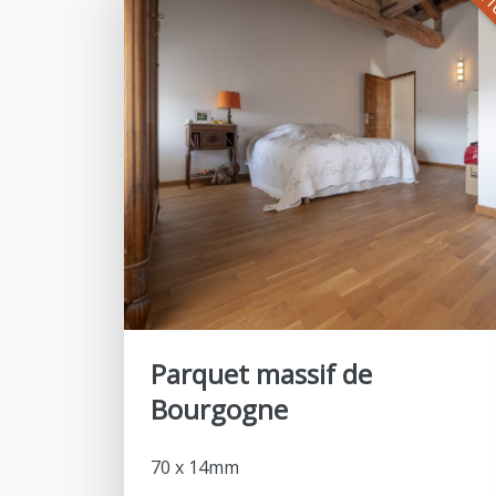
Parquet massif de
Bourgogne
70 x 14mm
(possibilité en 70x23mm à 53€ TTC le m²)