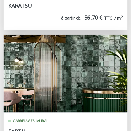
KARATSU
56,70 €
2
à partir de
TTC  / m
CARRELAGES
MURAL