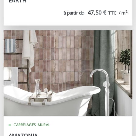
EARTH
47,50 €
2
à partir de
TTC  / m
CARRELAGES
MURAL
AMAZONIA