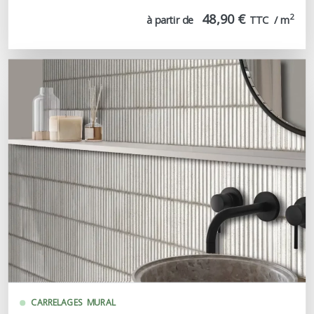
48,90 €
2
à partir de
TTC  / m
CARRELAGES
MURAL