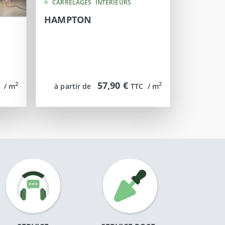
CARRELAGES
INTERIEURS
HAMPTON
57,90 €
2
2
  / m
à partir de
TTC  / m