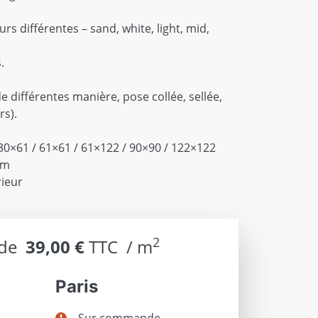
rs différentes – sand, white, light, mid,
.
e différentes manière, pose collée, sellée,
rs).
30×61 / 61×61 / 61×122 / 90×90 / 122×122
mm
rieur
2
 de
39,00 €
TTC  / m
Paris
Sur commande