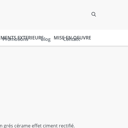
EMENTS EXTERIEURS
MISE EN OEUVRE
Promotions
Blog
Contact
 grés cérame effet ciment rectifié.