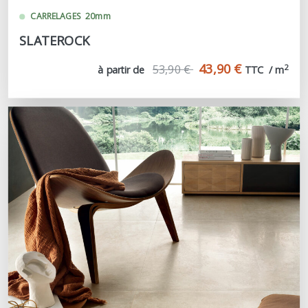
CARRELAGES
20mm
SLATEROCK
43,90 €
53,90 €
2
à partir de
TTC  / m