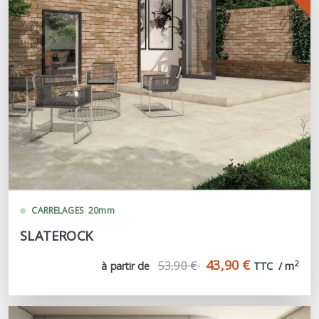
CARRELAGES
20mm
SLATEROCK
43,90 €
53,90 €
2
à partir de
TTC  / m