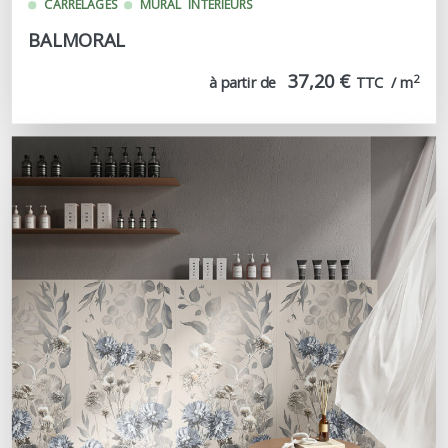
CARRELAGES
MURAL
INTERIEURS
BALMORAL
37,20 €
2
à partir de
TTC  / m